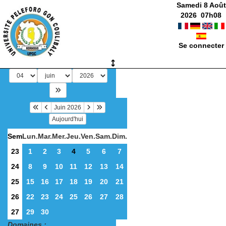
Samedi 8 Août
2026
07
h
08
Se connecter
Juin 2026
Aujourd'hui
Sem
Lun.
Mar.
Mer.
Jeu.
Ven.
Sam.
Dim.
23
1
2
3
4
5
6
7
24
8
9
10
11
12
13
14
25
15
16
17
18
19
20
21
26
22
23
24
25
26
27
28
27
29
30
Domaines :