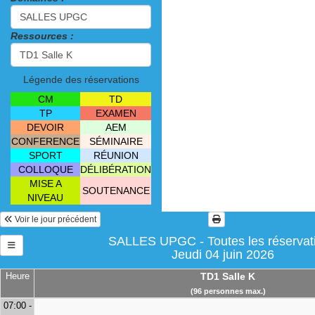
Ressources :
Légende des réservations
CM
TD
TP
EXAMEN
DEVOIR
AEM
CONFERENCE
SÉMINAIRE
SPORT
RÉUNION
COLLOQUE
DÉLIBÉRATION
MISE A
SOUTENANCE
NIVEAU
Voir le jour précédent
SALLES UPGC - Toutes les réservat
Jeudi 04 juin 2026
Heure
TD1 Salle K
(96 personnes max.)
07:00 -