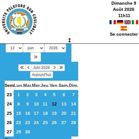
Dimanche 9
Août 2026
11
h
11
Se connecter
Juin 2026
Aujourd'hui
Sem
Lun.
Mar.
Mer.
Jeu.
Ven.
Sam.
Dim.
23
1
2
3
4
5
6
7
24
8
9
10
11
12
13
14
25
15
16
17
18
19
20
21
26
22
23
24
25
26
27
28
27
29
30