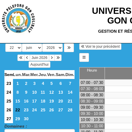
UNIVERS
GON 
GESTION ET RÉ
Voir le jour précédent
Juin 2026
Aujourd'hui
Heure
Sem
Lun.
Mar.
Mer.
Jeu.
Ven.
Sam.
Dim.
07:00 - 07:30
23
1
2
3
4
5
6
7
07:30 - 08:00
24
8
9
10
11
12
13
14
08:00 - 08:30
25
15
16
17
18
19
20
21
08:30 - 09:00
09:00 - 09:30
26
22
23
24
25
26
27
28
09:30 - 10:00
27
29
30
10:00 - 10:30
Domaines :
10:30 - 11:00