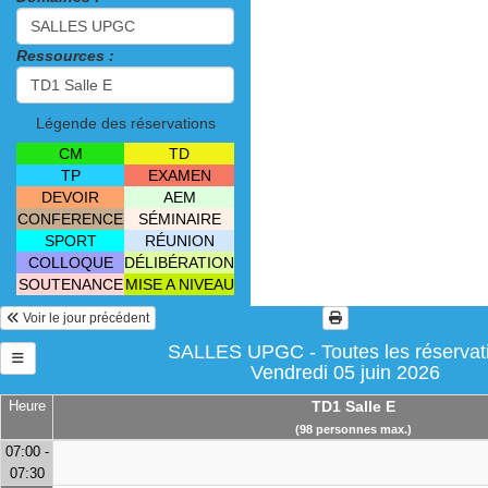
Ressources :
Légende des réservations
CM
TD
TP
EXAMEN
DEVOIR
AEM
CONFERENCE
SÉMINAIRE
SPORT
RÉUNION
COLLOQUE
DÉLIBÉRATION
SOUTENANCE
MISE A NIVEAU
Voir le jour précédent
SALLES UPGC - Toutes les réservat
Vendredi 05 juin 2026
Heure
TD1 Salle E
(98 personnes max.)
07:00 -
07:30