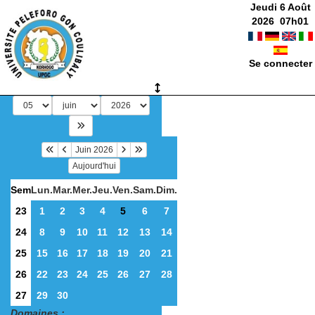
Jeudi 6 Août
2026
07
h
01
Se connecter
Juin 2026
Aujourd'hui
Sem
Lun.
Mar.
Mer.
Jeu.
Ven.
Sam.
Dim.
23
1
2
3
4
5
6
7
24
8
9
10
11
12
13
14
25
15
16
17
18
19
20
21
26
22
23
24
25
26
27
28
27
29
30
Domaines :