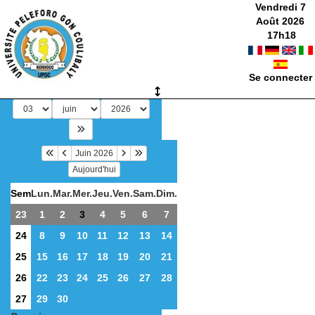
Vendredi 7
Août 2026
17
h
18
Se connecter
Juin 2026
Aujourd'hui
Sem
Lun.
Mar.
Mer.
Jeu.
Ven.
Sam.
Dim.
23
1
2
3
4
5
6
7
24
8
9
10
11
12
13
14
25
15
16
17
18
19
20
21
26
22
23
24
25
26
27
28
27
29
30