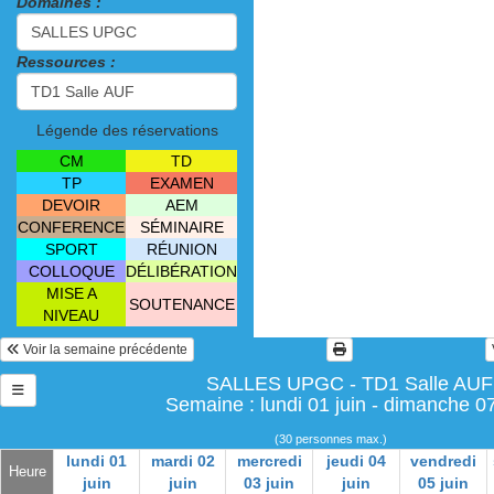
Domaines :
Ressources :
Légende des réservations
CM
TD
TP
EXAMEN
DEVOIR
AEM
CONFERENCE
SÉMINAIRE
SPORT
RÉUNION
COLLOQUE
DÉLIBÉRATION
MISE A
SOUTENANCE
NIVEAU
Voir la semaine précédente
SALLES UPGC - TD1 Salle AUF
Semaine : lundi 01 juin - dimanche 07
(30 personnes max.)
lundi 01
mardi 02
mercredi
jeudi 04
vendredi
Heure
juin
juin
03 juin
juin
05 juin