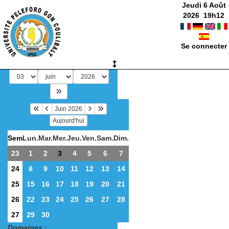
Jeudi 6 Août
2026
19
h
12
Se connecter
Juin 2026
Aujourd'hui
Sem
Lun.
Mar.
Mer.
Jeu.
Ven.
Sam.
Dim.
23
1
2
3
4
5
6
7
24
8
9
10
11
12
13
14
25
15
16
17
18
19
20
21
26
22
23
24
25
26
27
28
27
29
30
Domaines :