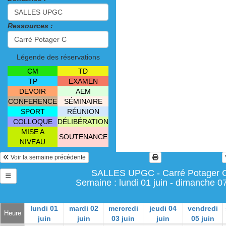
Ressources :
Légende des réservations
CM
TD
TP
EXAMEN
DEVOIR
AEM
CONFERENCE
SÉMINAIRE
SPORT
RÉUNION
COLLOQUE
DÉLIBÉRATION
MISE A
SOUTENANCE
NIVEAU
Voir la semaine précédente
SALLES UPGC - Carré Potager 
Semaine : lundi 01 juin - dimanche 07
lundi 01
mardi 02
mercredi
jeudi 04
vendredi
Heure
juin
juin
03 juin
juin
05 juin