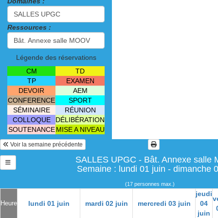
Domaines :
Ressources :
Légende des réservations
CM
TD
TP
EXAMEN
DEVOIR
AEM
CONFERENCE
SPORT
SÉMINAIRE
RÉUNION
COLLOQUE
DÉLIBÉRATION
SOUTENANCE
MISE A NIVEAU
Voir la semaine précédente
SALLES UPGC - Bât. Annexe salle
Semaine : lundi 01 juin - dimanche 0
(17 personnes max.)
jeudi
v
Heure
lundi 01 juin
mardi 02 juin
mercredi 03 juin
04
juin