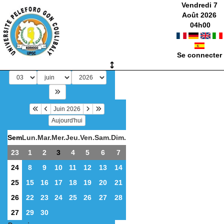
Vendredi 7
Août 2026
04
h
00
Se connecter
Juin 2026
Aujourd'hui
Sem
Lun.
Mar.
Mer.
Jeu.
Ven.
Sam.
Dim.
23
1
2
3
4
5
6
7
24
8
9
10
11
12
13
14
25
15
16
17
18
19
20
21
26
22
23
24
25
26
27
28
27
29
30