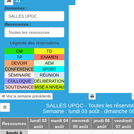
36
31
Domaines :
Ressources :
Légende des réservations
CM
TD
TP
EXAMEN
DEVOIR
AEM
CONFERENCE
SPORT
SÉMINAIRE
RÉUNION
COLLOQUE
DÉLIBÉRATION
SOUTENANCE
MISE A NIVEAU
Voir la semaine précédente
SALLES UPGC - Toutes les réservat
Semaine : lundi 03 août - dimanche 0
lundi 03
mardi 04
mercredi
jeudi 06
vendredi
Ressources
août
août
05 août
août
07 août
Amphi A