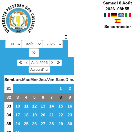
Samedi 8 Août
2026
08
h
55
Se connecter
Août 2026
Aujourd'hui
Sem
Lun.
Mar.
Mer.
Jeu.
Ven.
Sam.
Dim.
31
1
2
32
3
4
5
6
7
8
9
33
10
11
12
13
14
15
16
34
17
18
19
20
21
22
23
35
24
25
26
27
28
29
30