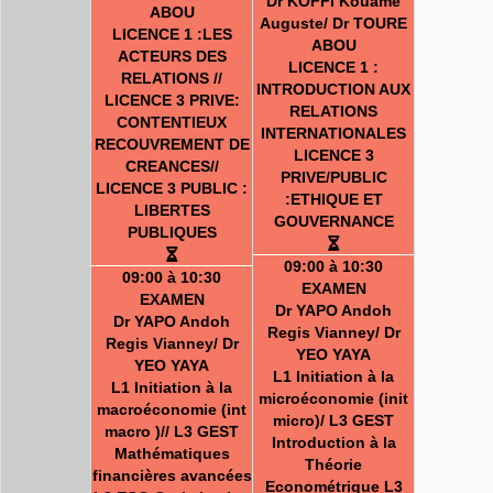
Dr KOFFI Kouame
ABOU
Auguste/ Dr TOURE
LICENCE 1 :LES
ABOU
ACTEURS DES
LICENCE 1 :
RELATIONS //
INTRODUCTION AUX
LICENCE 3 PRIVE:
RELATIONS
CONTENTIEUX
INTERNATIONALES
RECOUVREMENT DE
LICENCE 3
CREANCES//
PRIVE/PUBLIC
LICENCE 3 PUBLIC :
:ETHIQUE ET
LIBERTES
GOUVERNANCE
PUBLIQUES
09:00 à 10:30
09:00 à 10:30
EXAMEN
EXAMEN
Dr YAPO Andoh
Dr YAPO Andoh
Regis Vianney/ Dr
Regis Vianney/ Dr
YEO YAYA
YEO YAYA
L1 Initiation à la
L1 Initiation à la
microéconomie (init
macroéconomie (int
micro)/ L3 GEST
macro )// L3 GEST
Introduction à la
Mathématiques
Théorie
financières avancées
Econométrique L3