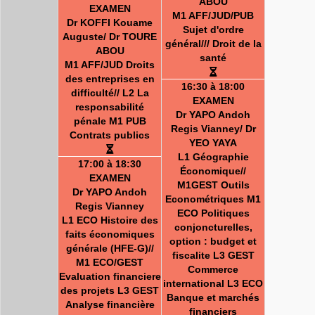
ABOU
EXAMEN
M1 AFF/JUD/PUB
Dr KOFFI Kouame
Sujet d'ordre
Auguste/ Dr TOURE
général/// Droit de la
ABOU
santé
M1 AFF/JUD Droits
des entreprises en
16:30 à 18:00
difficulté// L2 La
EXAMEN
responsabilité
Dr YAPO Andoh
pénale M1 PUB
Regis Vianney/ Dr
Contrats publics
YEO YAYA
L1 Géographie
17:00 à 18:30
Économique//
EXAMEN
M1GEST Outils
Dr YAPO Andoh
Econométriques M1
Regis Vianney
ECO Politiques
L1 ECO Histoire des
conjoncturelles,
faits économiques
option : budget et
générale (HFE-G)//
fiscalite L3 GEST
M1 ECO/GEST
Commerce
Evaluation financiere
international L3 ECO
des projets L3 GEST
Banque et marchés
Analyse financière
financiers