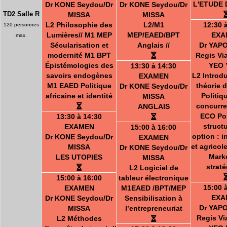
L'ETUDE 
Dr KONE Seydou/Dr
Dr KONE Seydou/Dr
TD2 Salle R
MISSA
MISSA
L2 Philosophie des
L2/M1
12:30 
120 personnes
Lumières// M1 MEP
MEP/EAED/BPT
EXA
max.
Sécularisation et
Anglais //
Dr YAP
modernité M1 BPT
Regis Vi
Épistémologies des
YEO 
13:30 à 14:30
savoirs endogènes
L2 Introdu
EXAMEN
M1 EAED Politique
théorie d
Dr KONE Seydou/Dr
africaine et identité
Politiq
MISSA
concurre
ANGLAIS
ECO Pol
13:30 à 14:30
structu
EXAMEN
15:00 à 16:00
option : i
Dr KONE Seydou/Dr
EXAMEN
et agrico
MISSA
Dr KONE Seydou/Dr
Mark
LES UTOPIES
MISSA
strat
L2 Logiciel de
15:00 à 16:00
tableur électronique
15:00 
EXAMEN
M1EAED /BPT/MEP
EXA
Dr KONE Seydou/Dr
Sensibilisation à
Dr YAP
MISSA
l’entrepreneuriat
Regis Vi
L2 Méthodes