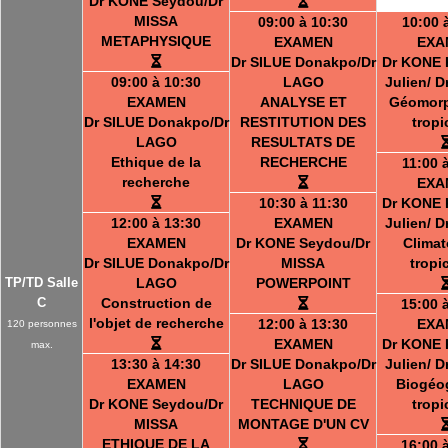
Dr KONE Seydou/Dr
MISSA
09:00 à 10:30
10:00 
METAPHYSIQUE
EXAMEN
EXA
Dr SILUE Donakpo/Dr
Dr KONE 
09:00 à 10:30
LAGO
Julien/ 
EXAMEN
ANALYSE ET
Géomorp
Dr SILUE Donakpo/Dr
RESTITUTION DES
tropi
LAGO
RESULTATS DE
Ethique de la
RECHERCHE
11:00 
recherche
EXA
10:30 à 11:30
Dr KONE 
12:00 à 13:30
EXAMEN
Julien/ 
EXAMEN
Dr KONE Seydou/Dr
Climat
Dr SILUE Donakpo/Dr
MISSA
tropi
TP/TD Salle
LAGO
POWERPOINT
C
Construction de
15:00 
l'objet de recherche
12:00 à 13:30
EXA
120 personnes
EXAMEN
Dr KONE 
max.
13:30 à 14:30
Dr SILUE Donakpo/Dr
Julien/ 
EXAMEN
LAGO
Biogéo
Dr KONE Seydou/Dr
TECHNIQUE DE
tropi
MISSA
MONTAGE D'UN CV
ETHIQUE DE LA
16:00 