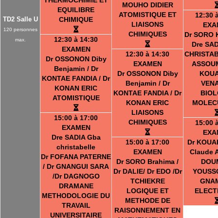
MOUHO DIDIER
EQUILIBRE
ATOMISTIQUE ET
12:30 
TD2 Salle U
CHIMIQUE
LIAISONS
EXA
120 personnes
CHIMIQUES
Dr SORO 
12:30 à 14:30
max.
Dre SA
EXAMEN
12:30 à 14:30
CHRISTAB
Dr OSSONON Diby
EXAMEN
ASSOUM
Benjamin / Dr
Dr OSSONON Diby
KOU
KONTAE FANDIA / Dr
Benjamin / Dr
VEN
KONAN ERIC
KONTAE FANDIA / Dr
BIOL
ATOMISTIQUE
KONAN ERIC
MOLEC
LIAISONS
15:00 à 17:00
CHIMIQUES
15:00 
EXAMEN
EXA
Dre SADIA Gba
15:00 à 17:00
Dr KOUAD
christabelle
EXAMEN
Claude A
Dr FOFANA PATERNE
Dr SORO Brahima /
DOU
/ Dr GNANGUI SARA
Dr DALIE/ Dr EDO /Dr
YOUSSO
/Dr DAGNOGO
TCHIEKRE
GNA
DRAMANE
LOGIQUE ET
ELECT
METHODOLOGIE DU
METHODE DE
TRAVAIL
RAISONNEMENT EN
UNIVERSITAIRE