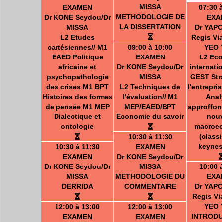
MISSA
EXAMEN
07:30 
METHODOLOGIE DE
Dr KONE Seydou/Dr
EXA
LA DISSERTATION
MISSA
Dr YAP
L2 Etudes
Regis Vi
cartésiennes// M1
09:00 à 10:00
YEO 
EAED Politique
EXAMEN
L2 Ec
africaine et
Dr KONE Seydou/Dr
internati
psychopathologie
MISSA
GEST Str
des crises M1 BPT
L2 Techniques de
l'entrepr
Histoires des formes
l'évaluation// M1
Anal
de pensée M1 MEP
MEP/EAED/BPT
approffon
Dialectique et
Economie du savoir
nouv
ontologie
macroe
(class
10:30 à 11:30
keynes
10:30 à 11:30
EXAMEN
EXAMEN
Dr KONE Seydou/Dr
Dr KONE Seydou/Dr
MISSA
10:00 
MISSA
METHODOLOGIE DU
EXA
DERRIDA
COMMENTAIRE
Dr YAP
Regis Vi
YEO 
12:00 à 13:00
12:00 à 13:00
INTRODU
EXAMEN
EXAMEN