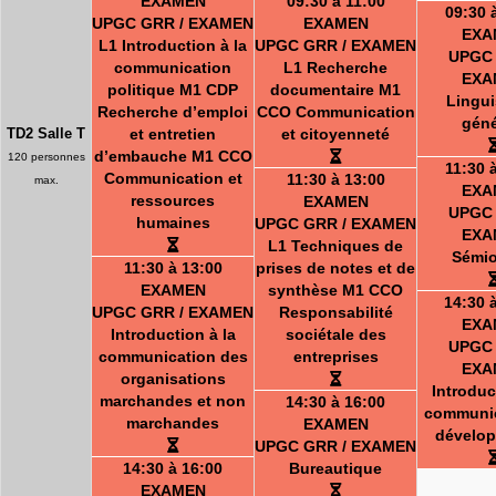
EXAMEN
09:30 à 11:00
09:30 
UPGC GRR / EXAMEN
EXAMEN
EXA
L1 Introduction à la
UPGC GRR / EXAMEN
UPGC 
communication
L1 Recherche
EXA
politique M1 CDP
documentaire M1
Lingui
Recherche d’emploi
CCO Communication
géné
TD2 Salle T
et entretien
et citoyenneté
d’embauche M1 CCO
120 personnes
11:30 
Communication et
11:30 à 13:00
max.
EXA
ressources
EXAMEN
UPGC 
humaines
UPGC GRR / EXAMEN
EXA
L1 Techniques de
Sémio
11:30 à 13:00
prises de notes et de
EXAMEN
synthèse M1 CCO
14:30 
UPGC GRR / EXAMEN
Responsabilité
EXA
Introduction à la
sociétale des
UPGC 
communication des
entreprises
EXA
organisations
Introduc
marchandes et non
14:30 à 16:00
communic
marchandes
EXAMEN
dévelo
UPGC GRR / EXAMEN
14:30 à 16:00
Bureautique
EXAMEN