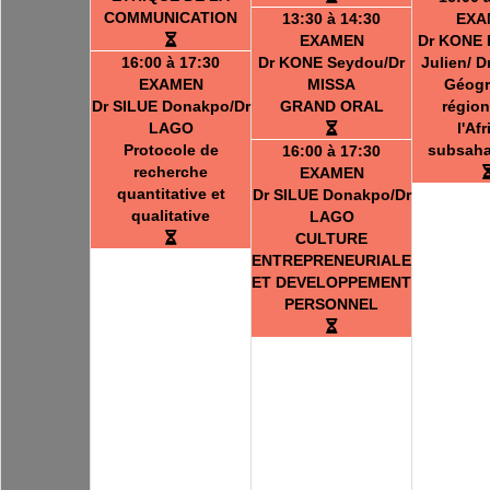
COMMUNICATION
13:30 à 14:30
EXA
EXAMEN
Dr KONE 
16:00 à 17:30
Dr KONE Seydou/Dr
Julien/ 
EXAMEN
MISSA
Géogr
Dr SILUE Donakpo/Dr
GRAND ORAL
région
LAGO
l'Af
Protocole de
subsaha
16:00 à 17:30
recherche
EXAMEN
quantitative et
Dr SILUE Donakpo/Dr
qualitative
LAGO
CULTURE
ENTREPRENEURIALE
ET DEVELOPPEMENT
PERSONNEL