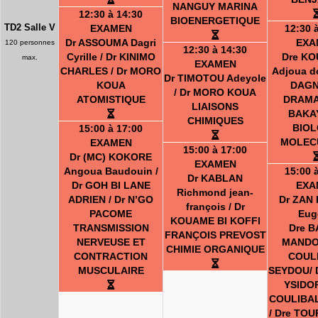
NANGUY MARINA
12:30 à 14:30
BIOENERGETIQUE
TD2 Salle V
EXAMEN
12:30 
Dr ASSOUMA Dagri
EXA
120 personnes
12:30 à 14:30
Cyrille / Dr KINIMO
Dre K
max.
EXAMEN
CHARLES / Dr MORO
Adjoua do
Dr TIMOTOU Adeyole
KOUA
DAG
/ Dr MORO KOUA
ATOMISTIQUE
DRAMA
LIAISONS
BAKA
CHIMIQUES
BIOL
15:00 à 17:00
MOLEC
EXAMEN
15:00 à 17:00
Dr (MC) KOKORE
EXAMEN
Angoua Baudouin /
15:00 
Dr KABLAN
Dr GOH BI LANE
EXA
Richmond jean-
ADRIEN / Dr N’GO
Dr ZAN 
françois / Dr
PACOME
Eug
KOUAME BI KOFFI
TRANSMISSION
Dre 
FRANÇOIS PREVOST
NERVEUSE ET
MANDOU
CHIMIE ORGANIQUE
CONTRACTION
COUL
MUSCULAIRE
SEYDOU/ 
YSIDOR
COULIBAL
/ Dre TOU