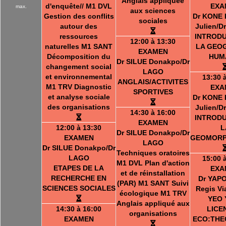
Anglais appliquée
d'enquête// M1 DVL
EXA
max.
aux sciences
Gestion des conflits
Dr KONE 
sociales
autour des
Julien/D
ressources
INTRODU
12:00 à 13:30
naturelles M1 SANT
LA GEO
EXAMEN
Décomposition du
HUM
Dr SILUE Donakpo/Dr
changement social
LAGO
et environnemental
13:30 
ANGLAIS/ACTIVITES
M1 TRV Diagnostic
EXA
SPORTIVES
et analyse sociale
Dr KONE 
des organisations
Julien/D
14:30 à 16:00
INTRODU
EXAMEN
12:00 à 13:30
L
Dr SILUE Donakpo/Dr
EXAMEN
GEOMORP
LAGO
Dr SILUE Donakpo/Dr
Techniques oratoires
LAGO
15:00 
M1 DVL Plan d'action
ETAPES DE LA
EXA
et de réinstallation
RECHERCHE EN
Dr YAP
(PAR) M1 SANT Suivi
SCIENCES SOCIALES
Regis Vi
écologique M1 TRV
YEO 
Anglais appliqué aux
14:30 à 16:00
LICE
organisations
EXAMEN
ECO:THE