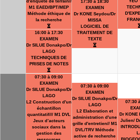
YEO 
d'enquête de terrain//
17:30 à 18:30
TECH
M1 EAED/BPT/MEP
EXAMEN
D'EXP
Méthode éthique de
Dr KONE Seydou/Dr
FRAN
la recherche
MISSA
LOGICIEL DE
16:00 à 17:30
TRAITEMENT DE
EXAMEN
TEXTE
Dr SILUE Donakpo/Dr
LAGO
TECHNIQUES DE
PRISES DE NOTES
07:30 à 09:00
EXAMEN
07:30 à 09:00
Dr SILUE Donakpo/Dr
EXAMEN
LAGO
Dr SILUE Donakpo/Dr
07:30 
L2 Construction d'un
LAGO
EXA
échantillon
L2 Elaboration et
Dr KONE 
quantitatif/// M1 DVL
administration d'une
Julien/ 
Jeux d’acteurs
grille d'entretien// M1
INTRODU
sociaux dans la
DVL/TRV Méthode
L
gestion des
active de recherche
BIOGEO
ressources