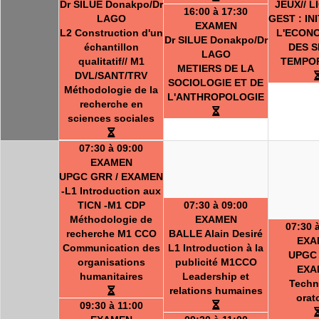
Dr SILUE Donakpo/Dr
JEUX// L
16:00 à 17:30
LAGO
GEST : IN
EXAMEN
L2 Construction d'un
L'ECON
Dr SILUE Donakpo/Dr
échantillon
DES S
LAGO
qualitatif// M1
TEMPO
METIERS DE LA
DVL/SANT/TRV
SOCIOLOGIE ET DE
Méthodologie de la
L'ANTHROPOLOGIE
recherche en
sciences sociales
07:30 à 09:00
EXAMEN
UPGC GRR / EXAMEN
-L1 Introduction aux
TICN -M1 CDP
07:30 à 09:00
Méthodologie de
EXAMEN
07:30 
recherche M1 CCO
BALLE Alain Desiré
EXA
Communication des
L1 Introduction à la
UPGC 
organisations
publicité M1CCO
EXA
humanitaires
Leadership et
Techn
relations humaines
orat
09:30 à 11:00