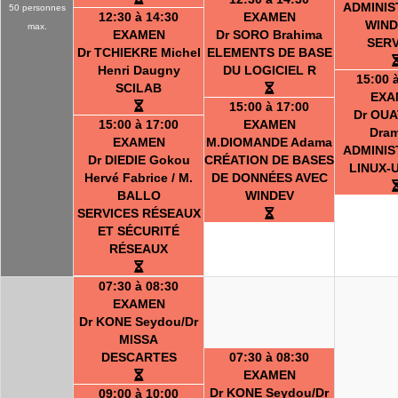
ADMINIS
50 personnes
12:30 à 14:30
EXAMEN
WIN
max.
EXAMEN
Dr SORO Brahima
SER
Dr TCHIEKRE Michel
ELEMENTS DE BASE
Henri Daugny
DU LOGICIEL R
15:00 
SCILAB
EXA
15:00 à 17:00
Dr OU
15:00 à 17:00
EXAMEN
Dra
EXAMEN
M.DIOMANDE Adama
ADMINIS
Dr DIEDIE Gokou
CRÉATION DE BASES
LINUX-
Hervé Fabrice / M.
DE DONNÉES AVEC
BALLO
WINDEV
SERVICES RÉSEAUX
ET SÉCURITÉ
RÉSEAUX
07:30 à 08:30
EXAMEN
Dr KONE Seydou/Dr
MISSA
DESCARTES
07:30 à 08:30
EXAMEN
Dr KONE Seydou/Dr
09:00 à 10:00