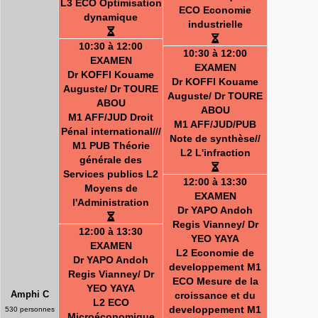
L3 ECO Optimisation
ECO Economie
dynamique
industrielle
10:30 à 12:00
10:30 à 12:00
EXAMEN
EXAMEN
Dr KOFFI Kouame
Dr KOFFI Kouame
Auguste/ Dr TOURE
Auguste/ Dr TOURE
ABOU
ABOU
M1 AFF/JUD Droit
M1 AFF/JUD/PUB
Pénal international///
Note de synthèse//
M1 PUB Théorie
L2 L'infraction
générale des
Services publics L2
12:00 à 13:30
Moyens de
EXAMEN
l'Administration
Dr YAPO Andoh
Regis Vianney/ Dr
12:00 à 13:30
YEO YAYA
EXAMEN
L2 Economie de
Dr YAPO Andoh
developpement M1
Regis Vianney/ Dr
ECO Mesure de la
YEO YAYA
Amphi C
croissance et du
L2 ECO
developpement M1
530 personnes
Microéconomique