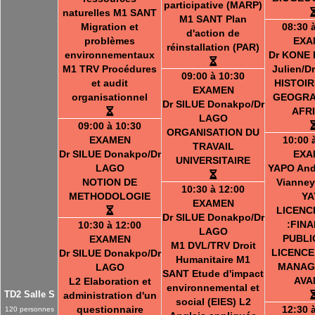
participative (MARP)
naturelles M1 SANT
M1 SANT Plan
Migration et
08:30 
d'action de
problèmes
EXA
réinstallation (PAR)
environnementaux
Dr KONE 
M1 TRV Procédures
Julien/D
09:00 à 10:30
et audit
HISTOIR
EXAMEN
organisationnel
GEOGRA
Dr SILUE Donakpo/Dr
AFR
LAGO
09:00 à 10:30
ORGANISATION DU
EXAMEN
10:00 
TRAVAIL
Dr SILUE Donakpo/Dr
EXA
UNIVERSITAIRE
LAGO
YAPO And
NOTION DE
Vianney
10:30 à 12:00
METHODOLOGIE
YA
EXAMEN
LICENC
Dr SILUE Donakpo/Dr
:FIN
10:30 à 12:00
LAGO
PUBLI
EXAMEN
M1 DVL/TRV Droit
LICENCE
Dr SILUE Donakpo/Dr
Humanitaire M1
MANAG
LAGO
SANT Etude d'impact
AVA
L2 Elaboration et
environnemental et
TD2 Salle S
administration d'un
social (EIES) L2
questionnaire
12:30 
120 personnes