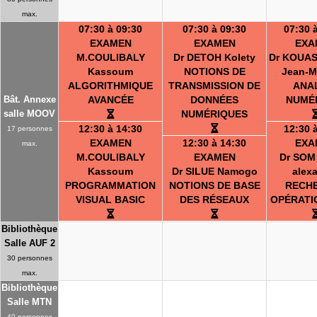
max.
07:30 à 09:30
07:30 à 09:30
07:30 
EXAMEN
EXAMEN
EXA
M.COULIBALY
Dr DETOH Kolety
Dr KOUAS
Kassoum
NOTIONS DE
Jean-M
ALGORITHMIQUE
TRANSMISSION DE
ANA
Bât. Annexe
AVANCÉE
DONNÉES
NUMÉ
salle MOOV
NUMÉRIQUES
12:30 à 14:30
12:30 
17 personnes
EXAMEN
12:30 à 14:30
EXA
max.
M.COULIBALY
EXAMEN
Dr SOM 
Kassoum
Dr SILUE Namogo
alex
PROGRAMMATION
NOTIONS DE BASE
RECH
VISUAL BASIC
DES RÉSEAUX
OPÉRATI
Bibliothèque
Salle AUF 2
30 personnes
max.
Bibliothèque
Salle MTN
40 personnes