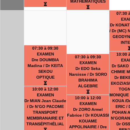
MATHEMATIQUES
07:30 
EXA
Dr KONAT
/ Dr (MC)
GEODYN
INT
07:30 à 09:30
EXAMEN
10:00 
07:30 à 09:30
Dre DOUMBIA
EXA
EXAMEN
Madina / Dr KEITA
Dr SAKO 
Dr EDO Seka
SEKOU
CHIMIE 
Narcisse / Dr SORO
OPTIQUE
Dr BEK
BRAHIMA
EKOZIAS/
ALGEBRE
10:00 à 12:00
TOGN
EXAMEN
MONIQUE 
10:00 à 12:00
Dr MIAN Jean Claude
KOUA /D
EXAMEN
/ Dr N’GO PACOME
ERIC / 
Dr ZORO Armel
TRANSPORT
POHAN A
Fabrice / Dr KOUASSI
MEMBRANAIRE ET
N’GORAN 
KOUAME
TRANSÉPITHÉLIAL
Dr OS
APPOLINAIRE / Dre
BENJ