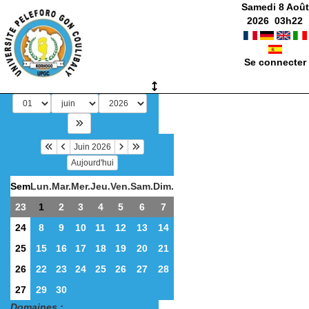
Samedi 8 Août
2026
03
h
22
Se connecter
Juin 2026
Aujourd'hui
Sem
Lun.
Mar.
Mer.
Jeu.
Ven.
Sam.
Dim.
23
1
2
3
4
5
6
7
24
8
9
10
11
12
13
14
25
15
16
17
18
19
20
21
26
22
23
24
25
26
27
28
27
29
30
Domaines :