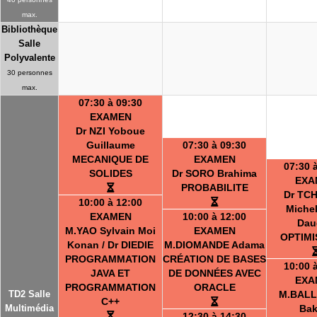
max.
Bibliothèque
Salle
Polyvalente
30 personnes
max.
07:30 à 09:30
EXAMEN
Dr NZI Yoboue
Guillaume
07:30 à 09:30
MECANIQUE DE
EXAMEN
07:30 
SOLIDES
Dr SORO Brahima
EXA
PROBABILITE
Dr TC
10:00 à 12:00
Michel
EXAMEN
10:00 à 12:00
Dau
M.YAO Sylvain Moi
EXAMEN
OPTIMI
Konan / Dr DIEDIE
M.DIOMANDE Adama
PROGRAMMATION
CRÉATION DE BASES
10:00 
JAVA ET
DE DONNÉES AVEC
EXA
PROGRAMMATION
ORACLE
TD2 Salle
M.BALL
C++
Multimédia
Bak
12:30 à 14:30