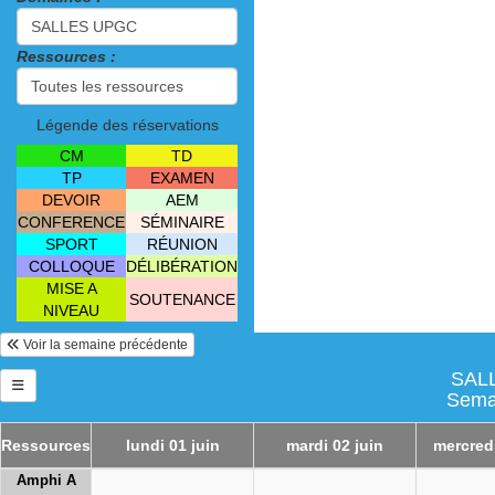
Ressources :
Légende des réservations
CM
TD
TP
EXAMEN
DEVOIR
AEM
CONFERENCE
SÉMINAIRE
SPORT
RÉUNION
COLLOQUE
DÉLIBÉRATION
MISE A
SOUTENANCE
NIVEAU
Voir la semaine précédente
SALL
Semai
Ressources
lundi 01 juin
mardi 02 juin
mercredi
Amphi A