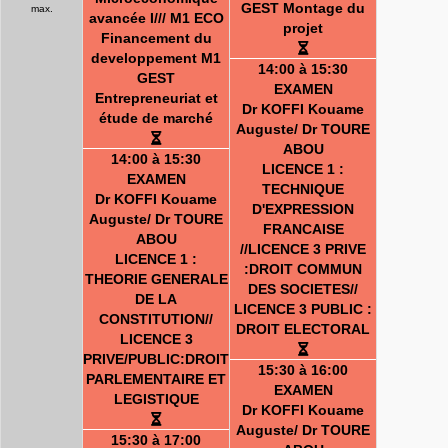
GEST Montage du
max.
avancée I/// M1 ECO
projet
Financement du
developpement M1
14:00 à 15:30
GEST
EXAMEN
Entrepreneuriat et
Dr KOFFI Kouame
étude de marché
Auguste/ Dr TOURE
ABOU
14:00 à 15:30
LICENCE 1 :
EXAMEN
TECHNIQUE
Dr KOFFI Kouame
D'EXPRESSION
Auguste/ Dr TOURE
FRANCAISE
ABOU
//LICENCE 3 PRIVE
LICENCE 1 :
:DROIT COMMUN
THEORIE GENERALE
DES SOCIETES//
DE LA
LICENCE 3 PUBLIC :
CONSTITUTION//
DROIT ELECTORAL
LICENCE 3
PRIVE/PUBLIC:DROIT
15:30 à 16:00
PARLEMENTAIRE ET
EXAMEN
LEGISTIQUE
Dr KOFFI Kouame
Auguste/ Dr TOURE
15:30 à 17:00