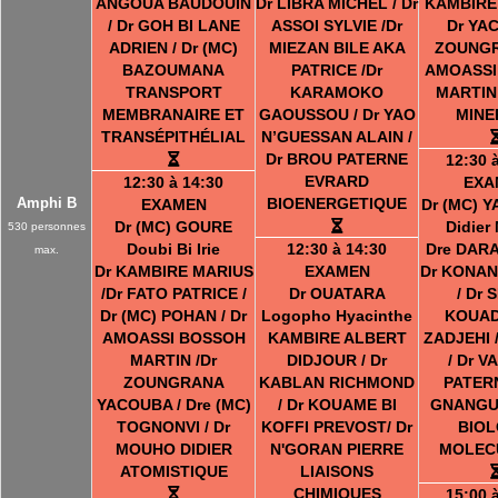
ANGOUA BAUDOUIN
Dr LIBRA MICHEL / Dr
KAMBIRE
/ Dr GOH BI LANE
ASSOI SYLVIE /Dr
Dr YA
ADRIEN / Dr (MC)
MIEZAN BILE AKA
ZOUNGR
BAZOUMANA
PATRICE /Dr
AMOASSI
TRANSPORT
KARAMOKO
MARTIN
MEMBRANAIRE ET
GAOUSSOU / Dr YAO
MINE
TRANSÉPITHÉLIAL
N’GUESSAN ALAIN /
Dr BROU PATERNE
12:30 
EVRARD
12:30 à 14:30
EXA
Amphi B
BIOENERGETIQUE
EXAMEN
Dr (MC) Y
Dr (MC) GOURE
Didier 
530 personnes
Doubi Bi Irie
12:30 à 14:30
Dre DAR
max.
Dr KAMBIRE MARIUS
EXAMEN
Dr KONAN
/Dr FATO PATRICE /
Dr OUATARA
/ Dr 
Dr (MC) POHAN / Dr
Logopho Hyacinthe
KOUADI
AMOASSI BOSSOH
KAMBIRE ALBERT
ZADJEHI 
MARTIN /Dr
DIDJOUR / Dr
/ Dr 
ZOUNGRANA
KABLAN RICHMOND
PATERN
YACOUBA / Dre (MC)
/ Dr KOUAME BI
GNANGU
TOGNONVI / Dr
KOFFI PREVOST/ Dr
BIOL
MOUHO DIDIER
N'GORAN PIERRE
MOLEC
ATOMISTIQUE
LIAISONS
CHIMIQUES
15:00 